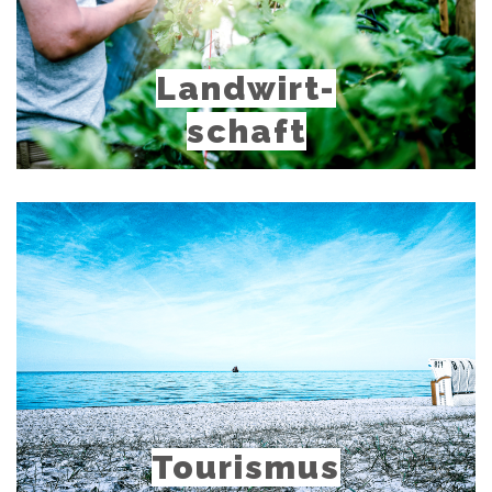
Landwirt-
schaft
mehr
erfahren
Tourismus