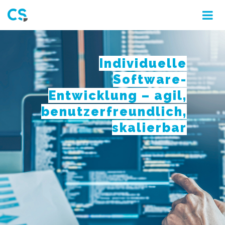
Individuelle
Software-
Entwicklung – agil,
benutzerfreundlich,
skalierbar